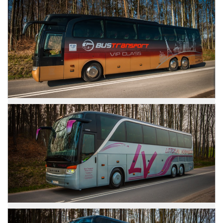
Setra 415 GT-HD
Zdjęcia
Mercedes Travego
Zdjęcia
Setra 416 HDH