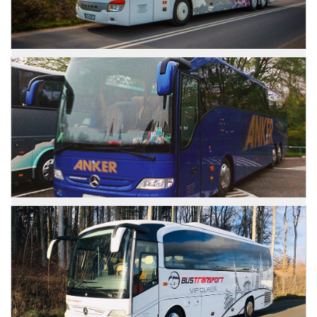
Zdjęcia
Setra 416 GTHD
Zdjęcia
Mercedes Tourismo
Zdjęcia