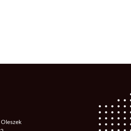
 Oleszek
12