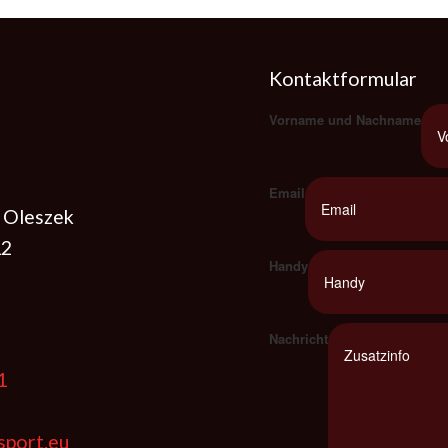
Kontaktformular
Vorname und Nachname
Email
 Oleszek
12
Handy
Nachricht
91
sport.eu